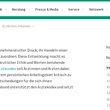
ik
Beratung
Presse & Media
Service
Netzwerk
Ärztliches Arbeiten
Po
zunehmend unter Druck, ihr Handeln einer
rzuordnen. Diese Entwicklung macht es
Ne
rztlicher Ethik und Werten beruhende
T
rztecodex
soll Ärztinnen und Ärzten dabei
rem persönlichen Arbeitsgebiet kritisch zu
H
ntscheidungen für die sich ihnen
e
nbund unterstützt den Ärztekodex und setzt
R
F
Är
Tä