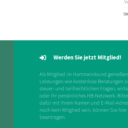
V
Um
Werden Sie jetzt Mitglied!
Als Mitglied im Hartmannbund genießen 
Leistungen wie kostenlose Beratungen zu 
steuer- und tarifrechtlichen Fragen, wirts
oder Ihr persönliches HB-Netzwerk. Bitte
dafür mit Ihrem Namen und E-Mail-Adress
noch kein Mitglied sein, können Sie hier 
beantragen.