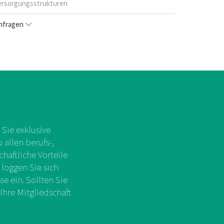
ersorgungsstrukturen
fragen
Sie exklusive
allen berufs-,
chaftliche Vorteile
 loggen Sie sich
e ein. Sollten Sie
Ihre Mitgliedschaft