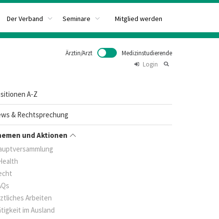
Mitglied werden
Der Verband
Seminare
Ärztin/Arzt
Medizinstudierende
Login
sitionen A-Z
ws & Rechtsprechung
hemen und Aktionen
auptversammlung
Health
echt
AQs
ztliches Arbeiten
tigkeit im Ausland