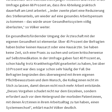
Umfrage gaben 66 Prozent an, dass ihre Abteilung praktisch
dauerhaft am Limit arbeitet. „Jeder zweite plant eine Reduzierung
des Stellenanteils, um wieder auf eine gesundes Arbeitspensum
zu kommen – das würde unser Gesundheitssystem völlig
überlasten,“ so Völker weiter.
Ein gesundheitsfördernder Umgang der Ärzteschaft mit der
eigenen Gesundheit ist elementar. Über 45 Prozent der Befragten
haben bisher keinen Hausarzt oder eine Hausärztin. Sie haben
keine Zeit, sich eine Praxis zu suchen und setzen kritischerweise
auf Selbstmedikation. In der Umfrage gaben fast 40 Prozent an,
schon häufig trotz Krankheitsgefühl gearbeitet zu haben, bei über
10 Prozent war dies sogar schon sehr häufig der Fall. Die
Befragten begründen dies überwiegend mit ihrem eigenen
Pflichtbewusstsein und dem Wunsch, die Kolleg:innen nicht im
Stich zu lassen, damit diesen nicht noch mehr Arbeit entstünde.
„Dieses Vorgehen schadet nicht nur dem Einzelnen, sondern
erfordert auch vor dem Hintergrund der morbiden Patient:innen,
mit denen Ärzt:innen in ihrem Arbeitsalltag zu tun haben, einen
Systemwechsel“, erklärt macht Völker deutlich.