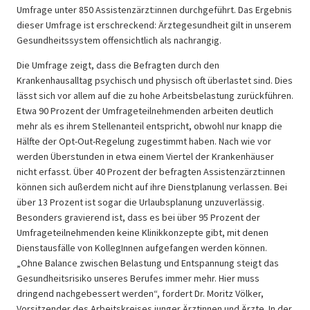
Umfrage unter 850 Assistenzärzt:innen durchgeführt. Das Ergebnis
dieser Umfrage ist erschreckend: Ärztegesundheit gilt in unserem
Gesundheitssystem offensichtlich als nachrangig.
Die Umfrage zeigt, dass die Befragten durch den
Krankenhausalltag psychisch und physisch oft überlastet sind. Dies
lässt sich vor allem auf die zu hohe Arbeitsbelastung zurückführen.
Etwa 90 Prozent der Umfrageteilnehmenden arbeiten deutlich
mehr als es ihrem Stellenanteil entspricht, obwohl nur knapp die
Hälfte der Opt-Out-Regelung zugestimmt haben. Nach wie vor
werden Überstunden in etwa einem Viertel der Krankenhäuser
nicht erfasst. Über 40 Prozent der befragten Assistenzärzt:innen
können sich außerdem nicht auf ihre Dienstplanung verlassen. Bei
über 13 Prozent ist sogar die Urlaubsplanung unzuverlässig.
Besonders gravierend ist, dass es bei über 95 Prozent der
Umfrageteilnehmenden keine Klinikkonzepte gibt, mit denen
Dienstausfälle von KollegInnen aufgefangen werden können.
„Ohne Balance zwischen Belastung und Entspannung steigt das
Gesundheitsrisiko unseres Berufes immer mehr. Hier muss
dringend nachgebessert werden“, fordert Dr. Moritz Völker,
Vorsitzender des Arbeitskreises junger Ärztinnen und Ärzte. In der