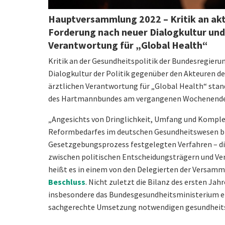
Hauptversammlung 2022 – Kritik an akt
Forderung nach neuer Dialogkultur und 
Verantwortung für „Global Health“
Kritik an der Gesundheitspolitik der Bundesregieru
Dialogkultur der Politik gegenüber den Akteuren d
ärztlichen Verantwortung für „Global Health“ st
des Hartmannbundes am vergangenen Wochenende
„Angesichts von Dringlichkeit, Umfang und Komple
Reformbedarfes im deutschen Gesundheitswesen bra
Gesetzgebungsprozess festgelegten Verfahren – die
zwischen politischen Entscheidungsträgern und Ver
heißt es in einem von den Delegierten der Versam
Beschluss
. Nicht zuletzt die Bilanz des ersten Ja
insbesondere das Bundesgesundheitsministerium ei
sachgerechte Umsetzung notwendigen gesundheitsp