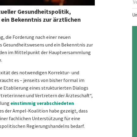
V
ueller Gesundheitspolitik,
Um
ein Bekenntnis zur ärztlichen
ng, die Forderung nach einer neuen
es Gesundheitswesens und ein Bekenntnis zur
anden im Mittelpunkt der Hauptversammlung
.
xität des notwendigen Korrektur- und
ucht es – jenseits von bisher formal im
 Etablierung eines strukturierten Dialogs
treterinnen und Vertretern der Ärzteschaft“,
mlung
einstimmig verabschiedeten
hres der Ampel-Koalition habe gezeigt, dass
ner fachlichen Unterstützung für eine
olitischen Regierungshandelns bedarf.