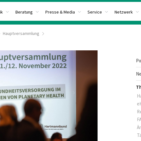
ik
Beratung
Presse & Media
Service
Netzwerk
Hauptversammlung
Po
Ne
T
H
e
R
F
Är
Tä