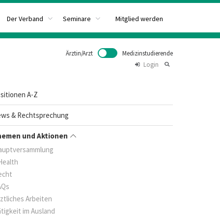
Mitglied werden
Der Verband
Seminare
Ärztin/Arzt
Medizinstudierende
Login
sitionen A-Z
ws & Rechtsprechung
hemen und Aktionen
auptversammlung
Health
echt
AQs
ztliches Arbeiten
tigkeit im Ausland