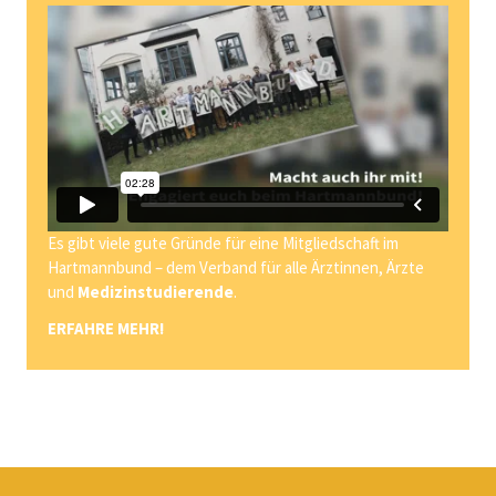
Es gibt viele gute Gründe für eine Mitgliedschaft im
Hartmannbund – dem Verband für alle Ärztinnen, Ärzte
und
Medizinstudierende
.
ERFAHRE MEHR!