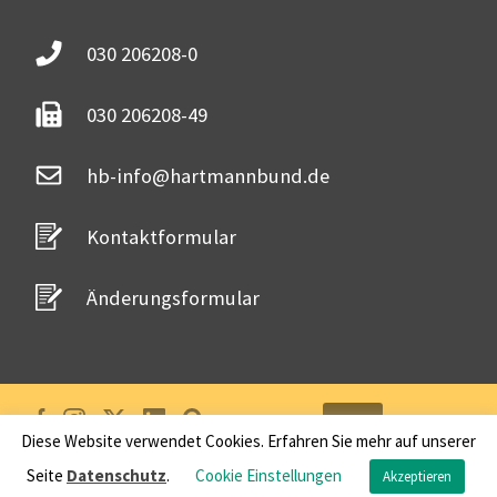
030 206208-0
030 206208-49
hb-info@hartmannbund.de
Kontaktformular
Änderungsformular
Login
Diese Website verwendet Cookies. Erfahren Sie mehr auf unserer
Seite
Datenschutz
.
Cookie Einstellungen
FAQs
/
Impressum
/
Datenschutz
Akzeptieren