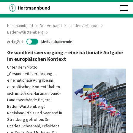
Hartmannbund
Der Verband
Landesverbände
Baden-Württemberg
Ärztin/Arzt
Medizinstudierende
Gesundheitsversorgung – eine nationale Aufgabe
im europäischen Kontext
U
nter dem Motto
„Gesundheitsversorgung –
eine nationale Aufgabe im
europäischen Kontext“ haben
sich im Juli die Hartmannbund-
Landesverbände Bayern,
Baden-Württemberg,
Rheinland-Pfalz und Saarland in
Straßburg getroffen. Dr.
Charles Schoenahl, Präsident
des Ordre Des Médecins Du