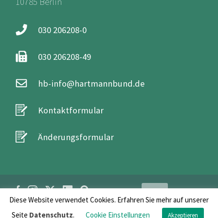
10785 Berlin
030 206208-0
030 206208-49
hb-info@hartmannbund.de
Kontaktformular
Änderungsformular
Login
Diese Website verwendet Cookies. Erfahren Sie mehr auf unserer
Seite
Datenschutz
.
Cookie Einstellungen
FAQs
/
Impressum
/
Datenschutz
Akzeptieren