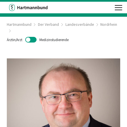
Hartmannbund
Der Verband
Landesverbände
Nordrhein
Ärztin/Arzt
Medizinstudierende