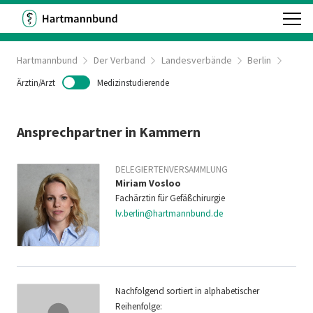
Hartmannbund
Der Verband
Landesverbände
Berlin
Ärztin/Arzt
Medizinstudierende
Ansprechpartner in Kammern
DELEGIERTENVERSAMMLUNG
Miriam Vosloo
Fachärztin für Gefäßchirurgie
lv.berlin@hartmannbund.de
Nachfolgend sortiert in alphabetischer
Reihenfolge: