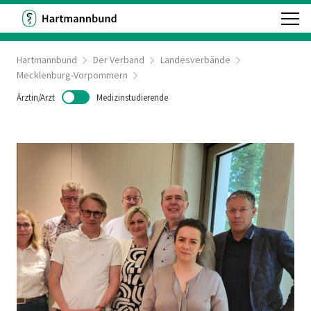
Hartmannbund
Der Verband
Landesverbände
Mecklenburg-Vorpommern
Ärztin/Arzt
Medizinstudierende