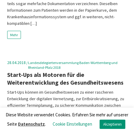
teils sogar mehrfache Dokumentation verzeichnen. Dieselben
Informationen zum Patienten werden in der Papierkurve, dem
Krankenhausinformationssystem und ggf. in weiteren, nicht-
kompatiblen […]
Mehr
28.04.2018
/
Landesdelegiertenversammlung Baden-Württemberg und
Rheinland-Pfalz 2018
Start-Ups als Motoren für die
Weiterentwicklung des Gesundheitswesens
Start-Ups können im Gesundheitswesen zu einer rascheren
Entwicklung der digitalen Vernetzung, zur Entbürokratisierung, zu
effizienter Terminplanung, zu sicherer Kommunikation zwischen
Arzt und Patient sowie zu einer Analyse von Datenbeständen und
Diese Website verwendet Cookies. Erfahren Sie mehr auf unserer
zur Automatisierung von Routinevorgängen beitragen. Sie können
Seite
Datenschutz
.
Cookie Einstellungen
Akzeptieren
therapeutische Lösungen optimieren sowie Praxis und
Klinikabläufe reibungsärmer gestalten. Start-Ups sind in ihrer