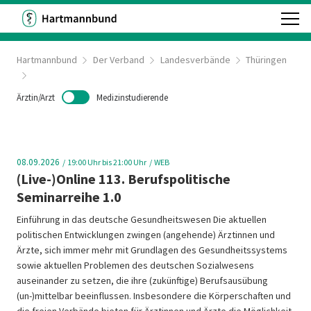
Hartmannbund
Der Verband
Landesverbände
Thüringen
Ärztin/Arzt
Medizinstudierende
08.09.2026
19:00
Uhr bis 21:00 Uhr
WEB
(Live-)Online 113. Berufspolitische
Seminarreihe 1.0
Einführung in das deutsche Gesundheitswesen Die aktuellen
politischen Entwicklungen zwingen (angehende) Ärztinnen und
Ärzte, sich immer mehr mit Grundlagen des Gesundheitssystems
sowie aktuellen Problemen des deutschen Sozialwesens
auseinander zu setzen, die ihre (zukünftige) Berufsausübung
(un-)mittelbar beeinflussen. Insbesondere die Körperschaften und
die freien Verbände bieten für Ärztinnen und Ärzte die Möglichkeit,